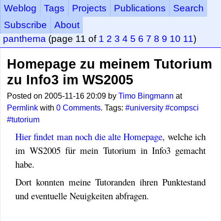
Weblog
Tags
Projects
Publications
Search
Subscribe
About
panthema
(page 11 of
1
2
3
4
5
6
7
8
9
10
11
)
Homepage zu meinem Tutorium
zu Info3 im WS2005
Posted on 2005-11-16 20:09 by
Timo Bingmann
at
Permlink
with
0 Comments
. Tags:
#university
#compsci
#tutorium
Hier findet man noch die alte Homepage
, welche ich
im WS2005 für mein Tutorium in Info3 gemacht
habe.
Dort konnten meine Tutoranden ihren Punktestand
und eventuelle Neuigkeiten abfragen.