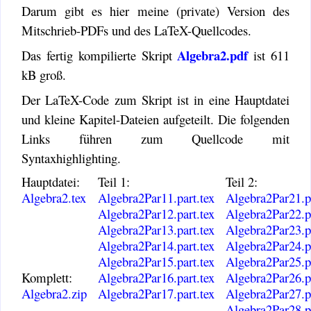
Darum gibt es hier meine (private) Version des
Mitschrieb-PDFs und des LaTeX-Quellcodes.
Algebra2.pdf
Das fertig kompilierte Skript
ist 611
kB groß.
Der LaTeX-Code zum Skript ist in eine Hauptdatei
und kleine Kapitel-Dateien aufgeteilt. Die folgenden
Links führen zum Quellcode mit
Syntaxhighlighting.
Hauptdatei:
Teil 1:
Teil 2:
Algebra2.tex
Algebra2Par11.part.tex
Algebra2Par21.pa
Algebra2Par12.part.tex
Algebra2Par22.pa
Algebra2Par13.part.tex
Algebra2Par23.pa
Algebra2Par14.part.tex
Algebra2Par24.pa
Algebra2Par15.part.tex
Algebra2Par25.pa
Komplett:
Algebra2Par16.part.tex
Algebra2Par26.pa
Algebra2.zip
Algebra2Par17.part.tex
Algebra2Par27.pa
Algebra2Par28.pa