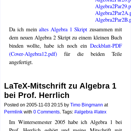
Algebra2Par29.pa
Algebra2Par2A.p
Algebra2Par2B.p
Da ich mein
altes Algebra 1 Skript
zusammen mit
dem neuen Algebra 2 Skript zu einem kleinen Buch
binden wollte, habe ich noch ein
Deckblatt-PDF
(Cover-Algebra12.pdf)
für die beiden Teile
angefertigt.
LaTeX-Mitschrift zu Algebra 1
bei Prof. Herrlich
Posted on 2005-11-03 20:15 by
Timo Bingmann
at
Permlink
with
0 Comments
. Tags:
#algebra
#latex
Im Wintersemester 2005 habe ich Algebra 1 bei
Prof. Herrlich gehört und meine Mitschrift mit