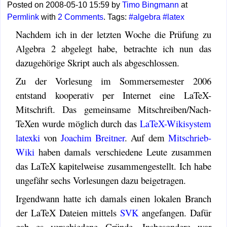
Posted on 2008-05-10 15:59 by
Timo Bingmann
at
Permlink
with
2 Comments
. Tags:
#algebra
#latex
Nachdem ich in der letzten Woche die Prüfung zu
Algebra 2 abgelegt habe, betrachte ich nun das
dazugehörige Skript auch als abgeschlossen.
Zu der Vorlesung im Sommersemester 2006
entstand kooperativ per Internet eine LaTeX-
Mitschrift. Das gemeinsame Mitschreiben/Nach-
TeXen wurde möglich durch das
LaTeX-Wikisystem
latexki
von
Joachim Breitner
. Auf dem
Mitschrieb-
Wiki
haben damals verschiedene Leute zusammen
das LaTeX kapitelweise zusammengestellt. Ich habe
ungefähr sechs Vorlesungen dazu beigetragen.
Irgendwann hatte ich damals einen lokalen Branch
der LaTeX Dateien mittels
SVK
angefangen. Dafür
gab es verschiedene Gründe. Insbesondere war