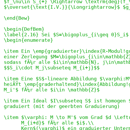
$f_\nu\in S_{+} \Rightarrow \textrm{deg}(f_
$\overset{\text{I.V.}}{\Longrightarrow}$ $g
\end{Bew}
\begin{DefBem}
\label{2.16} Sei $S=\bigoplus_{i\geq 0}S_i$
\begin{enumerate}
\item Ein \emp{graduierter}\index{R-Modul!g
einer Zerlegung $M=\bigoplus_{i\in\mathbb{Z
sodass fÃ¼r alle $i\in\mathbb{N}, j\in\math
$$S_i\cdot M_j\subseteq M_{i+j}$$
\item Eine $S$-lineare Abbildung $\varphi:M
heiÃŸt \emp{graderhaltend}\index{Abbildung!
M_i'$ fÃ¼r alle $i\in \mathbb{Z}$
\item Ein Ideal $I\subseteq S$ ist homogen 
graduiert (mit der geerbten Graduierung)
\item $\varphi: M \to M'$ vom Grad $d \Left
      M_{i+d}$ fÃ¼r alle $i$.\\
      Kern$(\varphi)$ ein graduierter Unter