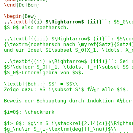
\end
{DefBem}
\begin
{Bew}
,,
\textbf
{(i) $\Rightarrow$ (ii)}
``: $S_0\c
$S_0$ also noethersch.
,,\textbf{(iii) $\Rightarrow$ (i)}``: $S\co
{\textrm{noethersch nach \myref{Satz}{Satz4
und ein Ideal $I\subset S_0[X_1, \ldots, X_
,,\textbf{(ii) $\Rightarrow$ (iii)}``: Sei 
$S'\defeqr S_0[f_1, \ldots, f_r]\subset S$ 
$S_0$-Unteralgebra von $S$.
\textbf{Beh.:} $S' = S$\\
Zeige dazu: $S_i\subset S'$ fÃ¼r alle $i$.
Beweis der Behauptung durch Induktion Ã¼ber
$i=0$: \checkmark
$i> 0$: $g\in S_i\stackrel{2.14(c)}{\Righta
$g_\nu\in S_{i-\textrm{deg}(f_\nu)}$\\