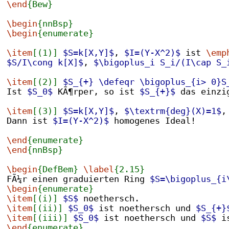
\end
{Bew}
\begin
{nnBsp}
\begin
{enumerate}
\item
[(1)]
$S=k[X,Y]$
, 
$I=(Y-X^2)$
 ist 
\emp
$S/I\cong k[X]$
, 
$\bigoplus_i S_i/(I\cap S_
\item
[(2)]
$S_{+} \defeqr \bigoplus_{i> 0}S
Ist 
$S_0$
 KÃ¶rper, so ist 
$S_{+}$
 das einzi
\item
[(3)]
$S=k[X,Y]$
, 
$\textrm{deg}(X)=1$
,
Dann ist 
$I=(Y-X^2)$
 homogenes Ideal!
\end
{enumerate}
\end
{nnBsp}
\begin
{DefBem}
\label
{2.15}
FÃ¼r einen graduierten Ring 
$S=\bigoplus_{i
\begin
{enumerate}
\item
[(i)]
$S$
 noethersch.
\item
[(ii)]
$S_0$
 ist noethersch und 
$S_{+}
\item
[(iii)]
$S_0$
 ist noethersch und 
$S$
 i
\end
{enumerate}