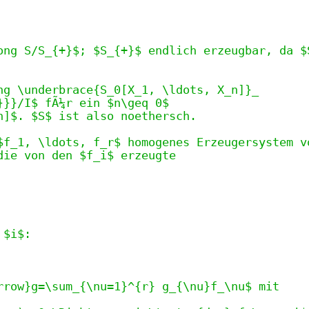
ong S/S_{+}$; $S_{+}$ endlich erzeugbar, da $
ng \underbrace{S_0[X_1, \ldots, X_n]}_
}}}/I$ fÃ¼r ein $n\geq 0$
n]$. $S$ ist also noethersch.
$f_1, \ldots, f_r$ homogenes Erzeugersystem v
die von den $f_i$ erzeugte
 $i$:
rrow}g=\sum_{\nu=1}^{r} g_{\nu}f_\nu$ mit