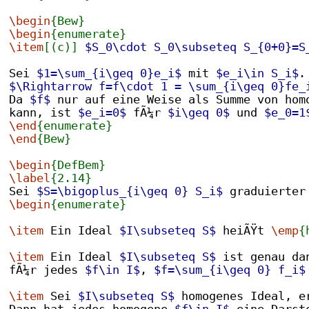
\begin
{Bew}
\begin
{enumerate}
\item
[(c)]
$S_0\cdot S_0\subseteq S_{0+0}=S
Sei 
$1=\sum_{i\geq 0}e_i$
 mit 
$e_i\in S_i$
.
$\Rightarrow f=f\cdot 1 = \sum_{i\geq 0}fe_
Da 
$f$
 nur auf eine Weise als Summe von hom
kann, ist 
$e_i=0$
 fÃ¼r 
$i\geq 0$
 und 
$e_0=1
\end
{enumerate}
\end
{Bew}
\begin
{DefBem}
\label
{2.14}
Sei 
$S=\bigoplus_{i\geq 0} S_i$
 graduierter
\begin
{enumerate}
\item
 Ein Ideal 
$I\subseteq S$
 heiÃŸt 
\emp
{
\item
 Ein Ideal 
$I\subseteq S$
 ist genau da
fÃ¼r jedes 
$f\in I$
, 
$f=\sum_{i\geq 0} f_i$
\item
 Sei 
$I\subseteq S$
 homogenes Ideal, e