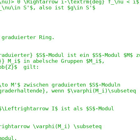
\nu)> 0 \Rightarrow i-\textrm{deg} f_\nu < i$
_\nu\in S'$, also ist $g\in S'$
 graduierter Ring.
raduierter} $S$-Modul ist ein $S$-Modul $M$ z
}} M_i$ in abelsche Gruppen $M_i$,
bb{Z}$  gilt:
\to M'$ zwischen graduierten $S$-Moduln
graderhaltende}, wenn $\varphi(M_i)\subseteq
$\Leftrightarrow I$ ist als $S$-Modul
rightarrow \varphi(M_i) \subseteq
modul.