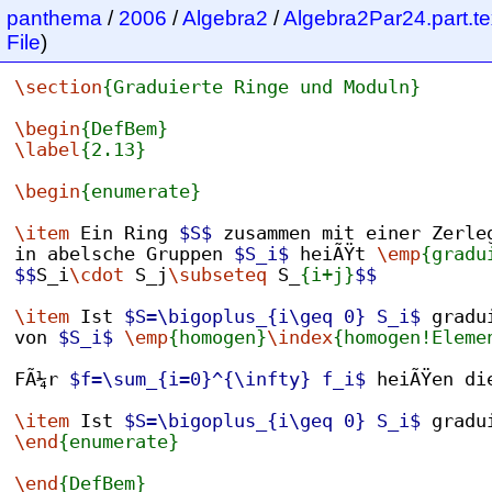
panthema
/
2006
/
Algebra2
/
Algebra2Par24.part.te
File
)
\section
{Graduierte Ringe und Moduln}
\begin
{DefBem}
\label
{2.13}
\begin
{enumerate}
\item
 Ein Ring 
$S$
 zusammen mit einer Zerle
in abelsche Gruppen 
$S_i$
 heiÃŸt 
\emp
{gradu
$$
S_i
\cdot
 S_j
\subseteq
 S_
{i+j}
$$
\item
 Ist 
$S=\bigoplus_{i\geq 0} S_i$
 gradu
von 
$S_i$
\emp
{homogen}
\index
{homogen!Eleme
FÃ¼r 
$f=\sum_{i=0}^{\infty} f_i$
 heiÃŸen di
\item
 Ist 
$S=\bigoplus_{i\geq 0} S_i$
 gradu
\end
{enumerate}
\end
{DefBem}