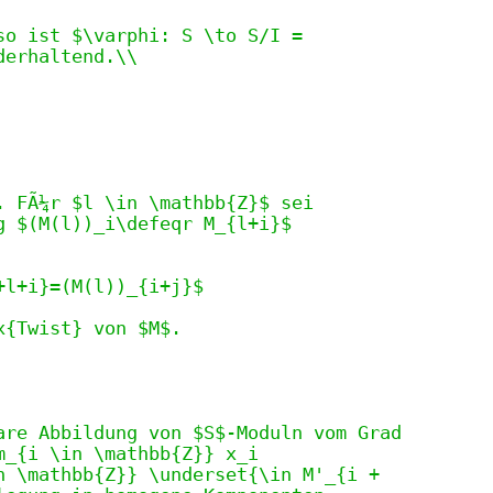
so ist $\varphi: S \to S/I =
derhaltend.\\
. FÃ¼r $l \in \mathbb{Z}$ sei
g $(M(l))_i\defeqr M_{l+i}$
+l+i}=(M(l))_{i+j}$
x{Twist} von $M$.
are Abbildung von $S$-Moduln vom Grad
m_{i \in \mathbb{Z}} x_i
n \mathbb{Z}} \underset{\in M'_{i +