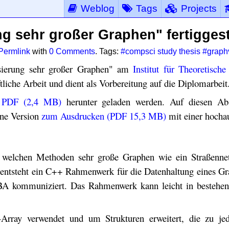
Weblog
Tags
Projects
ng sehr großer Graphen" fertiggest
Permlink
with
0 Comments
. Tags:
#compsci study thesis
#graph
isierung sehr großer Graphen" am
Institut für Theoretische
tliche Arbeit und dient als Vorbereitung auf die Diplomarbeit
s PDF (2,4 MB)
herunter geladen werden. Auf diesen Abs
ine Version
zum Ausdrucken (PDF 15,3 MB)
mit einer hocha
it welchen Methoden sehr große Graphen wie ein Straßenne
 entsteht ein C++ Rahmenwerk für die Datenhaltung eines Gr
BA kommuniziert. Das Rahmenwerk kann leicht in bestehen
-Array verwendet und um Strukturen erweitert, die zu j