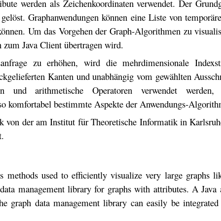
ribute werden als Zeichenkoordinaten verwendet. Der Grund
 gelöst. Graphanwendungen können eine Liste von temporär
nnen. Um das Vorgehen der Graph-Algorithmen zu visualisie
 zum Java Client übertragen wird.
anfrage zu erhöhen, wird die mehrdimensionale Indexst
rückgelieferten Kanten und unabhängig vom gewählten Ausschn
hen und arithmetische Operatoren verwendet werde
d so komfortabel bestimmte Aspekte der Anwendungs-Algorith
von der am Institut für Theoretische Informatik in Karlsru
t.
s methods used to efficiently visualize very large graphs 
ata management library for graphs with attributes. A Java 
 graph data management library can easily be integrated in