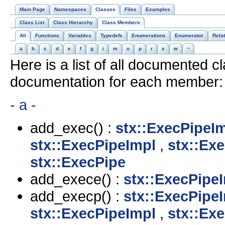
Main Page
Namespaces
Classes
Files
Examples
Class List
Class Hierarchy
Class Members
All
Functions
Variables
Typedefs
Enumerations
Enumerator
Rela
a
b
c
d
e
f
g
i
m
o
p
r
s
w
~
Here is a list of all documented c
documentation for each member:
- a -
add_exec() :
stx::ExecPipeI
stx::ExecPipeImpl
,
stx::Ex
stx::ExecPipe
add_exece() :
stx::ExecPipe
add_execp() :
stx::ExecPipe
stx::ExecPipeImpl
,
stx::Ex