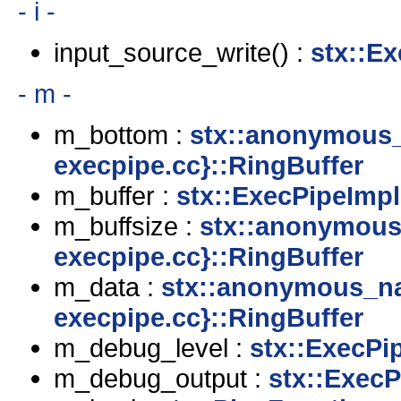
- i -
input_source_write() :
stx::E
- m -
m_bottom :
stx::anonymous
execpipe.cc}::RingBuffer
m_buffer :
stx::ExecPipeImpl
m_buffsize :
stx::anonymous
execpipe.cc}::RingBuffer
m_data :
stx::anonymous_n
execpipe.cc}::RingBuffer
m_debug_level :
stx::ExecPi
m_debug_output :
stx::ExecP