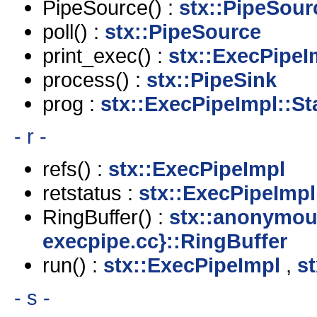
PipeSource() :
stx::PipeSour
poll() :
stx::PipeSource
print_exec() :
stx::ExecPipeI
process() :
stx::PipeSink
prog :
stx::ExecPipeImpl::St
- r -
refs() :
stx::ExecPipeImpl
retstatus :
stx::ExecPipeImpl
RingBuffer() :
stx::anonymou
execpipe.cc}::RingBuffer
run() :
stx::ExecPipeImpl
,
s
- s -