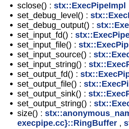
sclose() :
stx::ExecPipeImpl
set_debug_level() :
stx::Exec
set_debug_output() :
stx::Ex
set_input_fd() :
stx::ExecPip
set_input_file() :
stx::ExecPi
set_input_source() :
stx::Exe
set_input_string() :
stx::Exec
set_output_fd() :
stx::ExecPi
set_output_file() :
stx::ExecP
set_output_sink() :
stx::Exec
set_output_string() :
stx::Exe
size() :
stx::anonymous_nam
execpipe.cc}::RingBuffer
,
s