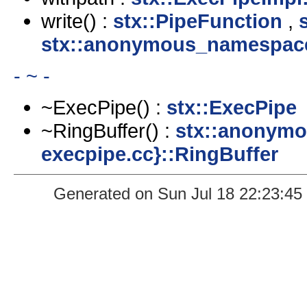
write() :
stx::PipeFunction
,
stx::anonymous_namespace{
- ~ -
~ExecPipe() :
stx::ExecPipe
~RingBuffer() :
stx::anonymo
execpipe.cc}::RingBuffer
Generated on Sun Jul 18 22:23:45