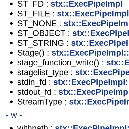
ST_FD :
stx::ExecPipeImpl
ST_FILE :
stx::ExecPipeImpl
ST_NONE :
stx::ExecPipeIm
ST_OBJECT :
stx::ExecPipe
ST_STRING :
stx::ExecPipe
Stage() :
stx::ExecPipeImpl:
stage_function_write() :
stx::
stagelist_type :
stx::ExecPip
stdin_fd :
stx::ExecPipeImpl:
stdout_fd :
stx::ExecPipeImp
StreamType :
stx::ExecPipeI
- w -
withpath :
stx::ExecPipeImpl