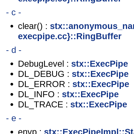
- c -
clear() :
stx::anonymous_na
execpipe.cc}::RingBuffer
- d -
DebugLevel :
stx::ExecPipe
DL_DEBUG :
stx::ExecPipe
DL_ERROR :
stx::ExecPipe
DL_INFO :
stx::ExecPipe
DL_TRACE :
stx::ExecPipe
- e -
envp :
stx::ExecPipeImpl::S