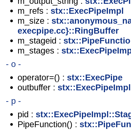
m_output_string :
stx::ExecP
m_refs :
stx::ExecPipeImpl
m_size :
stx::anonymous_na
execpipe.cc}::RingBuffer
m_stageid :
stx::PipeFuncti
m_stages :
stx::ExecPipeImp
- o -
operator=() :
stx::ExecPipe
outbuffer :
stx::ExecPipeImpl
- p -
pid :
stx::ExecPipeImpl::Sta
PipeFunction() :
stx::PipeFun