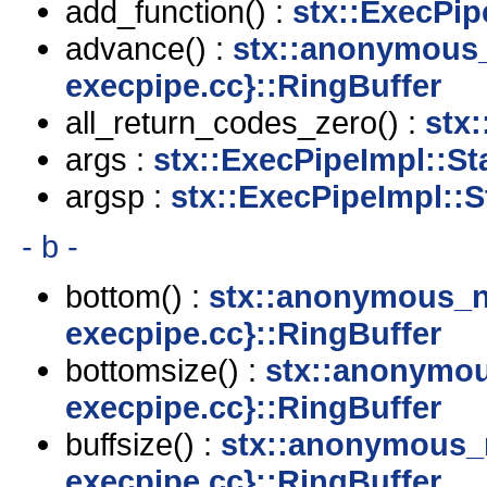
add_function() :
stx::ExecPip
advance() :
stx::anonymous
execpipe.cc}::RingBuffer
all_return_codes_zero() :
stx
args :
stx::ExecPipeImpl::St
argsp :
stx::ExecPipeImpl::S
- b -
bottom() :
stx::anonymous_n
execpipe.cc}::RingBuffer
bottomsize() :
stx::anonymo
execpipe.cc}::RingBuffer
buffsize() :
stx::anonymous_
execpipe.cc}::RingBuffer