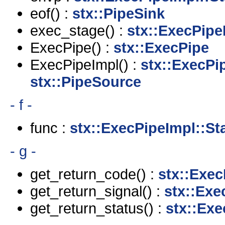
eof() :
stx::PipeSink
exec_stage() :
stx::ExecPipe
ExecPipe() :
stx::ExecPipe
ExecPipeImpl() :
stx::ExecPi
stx::PipeSource
- f -
func :
stx::ExecPipeImpl::St
- g -
get_return_code() :
stx::Exec
get_return_signal() :
stx::Exe
get_return_status() :
stx::Exe